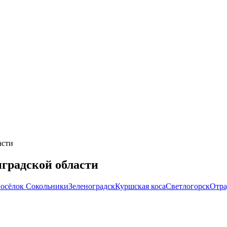
асти
градской области
осёлок Сокольники
Зеленоградск
Куршская коса
Светлогорск
Отра