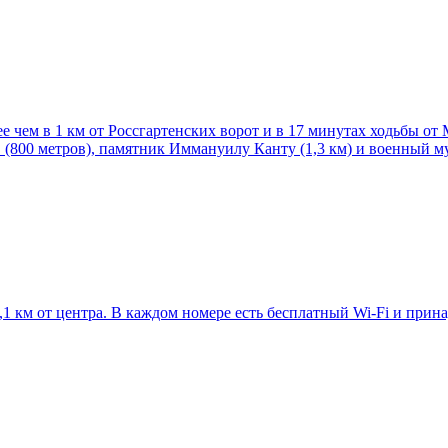
чем в 1 км от Россгартенских ворот и в 17 минутах ходьбы от М
 (800 метров), памятник Иммануилу Канту (1,3 км) и военный му
,1 км от центра. В каждом номере есть бесплатный Wi-Fi и прин