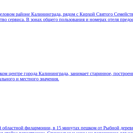
еловом районе Калининграда, рядом с Кирхой Святого Семейства
ство сервиса. В зонах общего пользования и номерах отеля пред
ом центре города Калининграда, занимает старинное, построенн
ального и местного значения.
 областной филармонии, в 15 минутах пешком от Рыбной деревн