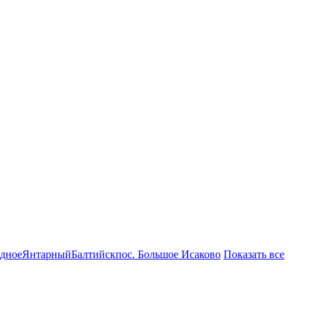
дное
Янтарный
Балтийск
пос. Большое Исаково
Показать все