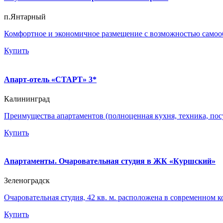
п.Янтарный
Комфортное и экономичное размещение с возможностью самооб
Купить
Апарт-отель «СТАРТ» 3*
Калининград
Преимущества апартаментов (полноценная кухня, техника, посу
Купить
Апартаменты. Очаровательная студия в ЖК «Куршский»
Зеленоградск
Очаровательная студия, 42 кв. м. расположена в современном к
Купить