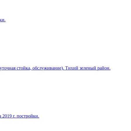
ки.
суточная стойка, обслуживание). Тихий зеленый район.
 2019 г. постройки.