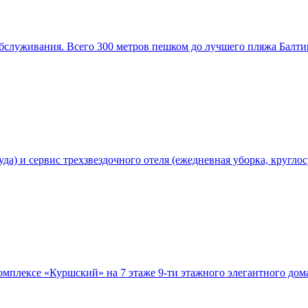
служивания. Всего 300 метров пешком до лучшего пляжа Балти
да) и сервис трехзвездочного отеля (ежедневная уборка, кругло
омплексе «Куршский» на 7 этаже 9-ти этажного элегантного дома