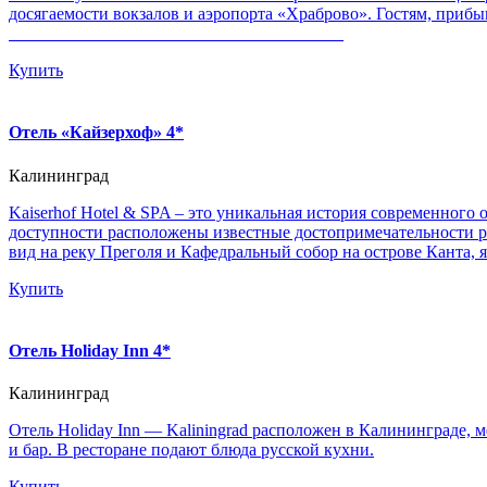
досягаемости вокзалов и аэропорта «Храброво». Гостям, п
Купить
Отель «Кайзерхоф» 4*
Калининград
Kaiserhof Hotel & SPA – это уникальная история современного
доступности расположены известные достопримечательности р
вид на реку Преголя и Кафедральный собор на острове Канта,
Купить
Отель Holiday Inn 4*
Калининград
Отель Holiday Inn — Kaliningrad расположен в Калининграде, м
и бар. В ресторане подают блюда русской кухни.
Купить