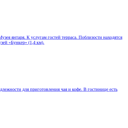
узея янтаря. К услугам гостей терраса. Поблизости находятся
зей «Бункер» (1,4 км).
адлежности для приготовления чая и кофе. В гостинице есть