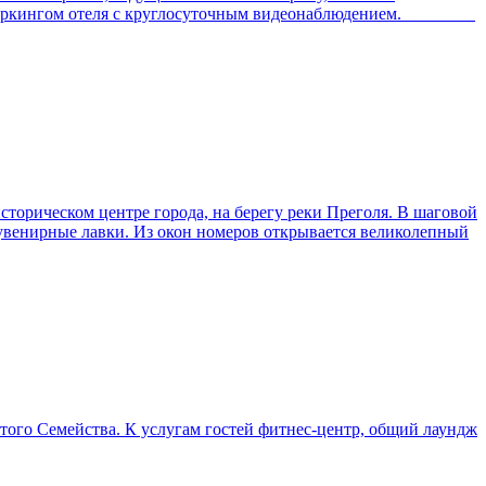
мным паркингом отеля с круглосуточным видеонаблюдением.
сторическом центре города, на берегу реки Преголя. В шаговой
увенирные лавки. Из окон номеров открывается великолепный
вятого Семейства. К услугам гостей фитнес-центр, общий лаундж