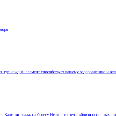
 моря
ия, где каждый элемент способствует вашему оздоровлению и ре
тре Калининграда, на берегу Нижнего озера, вблизи основных ав