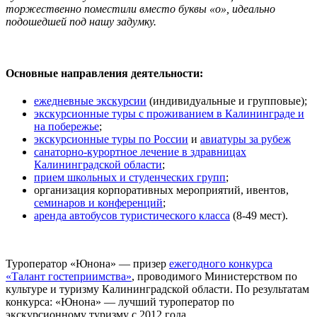
торжественно поместили вместо буквы «о», идеально
подошедшей под нашу задумку.
Основные направления деятельности:
ежедневные экскурсии
(индивидуальные и групповые);
экскурсионные туры с проживанием в Калининграде и
на побережье
;
экскурсионные туры по России
и
авиатуры за рубеж
санаторно-курортное лечение в здравницах
Калининградской области
;
прием школьных и студенческих групп
;
организация корпоративных мероприятий, ивентов,
семинаров и конференций
;
аренда автобусов туристического класса
(8-49 мест).
Туроператор «Юнона» — призер
ежегодного конкурса
«Талант гостеприимства»
, проводимого Министерством по
культуре и туризму Калининградской области. По результатам
конкурса: «Юнона» — лучший туроператор по
экскурсионному туризму с 2012 года.