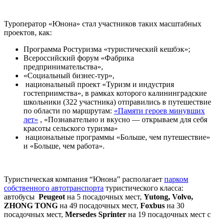
Туроператор «Юнона» стал участников таких масштабных
проектов, как:
Программа Ростуризма «туристический кешбэк»;
Всероссийский форум «Фабрика
предпринимательства»,
«Социальный бизнес-тур»,
национальный проект «Туризм и индустрия
гостеприимства», в рамках которого калининградские
школьники (322 участника) отправились в путешествие
по области по маршрутам:
«Памяти героев минувших
лет»
, «Познавательно и вкусно — открываем для себя
красоты сельского туризма»
национальные программы «Больше, чем путешествие»
и «Больше, чем работа».
Туристическая компания “Юнона” располагает
парком
собственного автотранспорта
туристического класса:
автобусы
Peugeot
на 5 посадочных мест,
Yutong, Volvo,
ZHONG TONG
на 49 посадочных мест,
Foxbus
на 30
посадочных мест,
Mersedes Sprinter
на 19 посадочных мест с