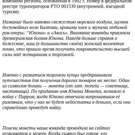
компаний региона, основанная в 1992 г. Номер в федеральном
реестре туроператоров РТО 001539 (внутренний, въездной
туризм).
Название было навеяно свежестью морского воздуха, шумом
беспокойных волн Балтики, криками чаек и звуками любимой
рок-оперы: “Юнона» и «Авось». Внимание команды привлекла
древнеримская богиня Юнона. Наведя больше справок о
божестве, наш (в большинстве своём) женский коллектив
понял, что пришло время получить покровительство высшей
силы над женщинами и торговлей.
Именно с развитием торговли купцы предпринимали
путешествия для получения дорогих товаров на месте. Один
из символов богини — монета (от лат. moneta — советница,
наставница). По приданию имя Юнона Монета, возникло в
войну с Пирром, когда Юнона отвечала вопрошавшим её
римлянам, что у них не будет недостатка в деньгах, если они
справедливо проведут войну.
Поиски монеты наша команда проводила на сайтах
нумизматов и музеев. Когда символ был готов, его