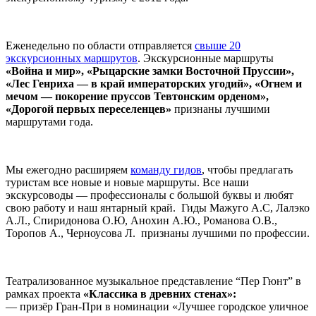
Еженедельно по области отправляется
свыше 20
экскурсионных маршрутов
. Экскурсионные маршруты
«Война и мир», «Рыцарские замки Восточной Пруссии»,
«Лес Генриха — в край императорских угодий», «Огнем и
мечом — покорение пруссов Тевтонским орденом»,
«Дорогой первых переселенцев»
признаны лучшими
маршрутами года.
Мы ежегодно расширяем
команду гидов
, чтобы предлагать
туристам все новые и новые маршруты. Все наши
экскурсоводы — профессионалы с большой буквы и любят
свою работу и наш янтарный край. Гиды Мажуго А.С, Лалэко
А.Л., Спиридонова О.Ю, Анохин А.Ю., Романова О.В.,
Торопов А., Черноусова Л. признаны лучшими по профессии.
Театрализованное музыкальное представление “Пер Гюнт” в
рамках проекта
«Классика в древних стенах»:
— призёр Гран-При в номинации «Лучшее городское уличное