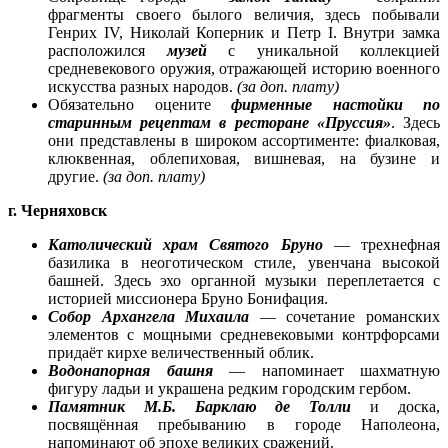
фрагменты своего былого величия, здесь побывали
Генрих IV, Николай Коперник и Петр I. Внутри замка
расположился
музей
с уникальной коллекцией
средневекового оружия, отражающей историю военного
искусства разных народов.
(за доп. плату)
Обязательно оцените
фирменные настойки по
старинным рецептам в ресторане «Пруссия»
. Здесь
они представлены в широком ассортименте: фиалковая,
клюквенная, облепиховая, вишневая, на бузине и
другие.
(за доп. плату)
г. Черняховск
Католический храм Святого Бруно
— трехнефная
базилика в неоготическом стиле, увенчана высокой
башней. Здесь эхо органной музыки переплетается с
историей миссионера Бруно Бонифация.
Собор Архангела Михаила
— сочетание романских
элементов с мощными средневековыми контрфорсами
придаёт кирхе величественный облик.
Водонапорная башня
— напоминает шахматную
фигуру ладьи и украшена редким городским гербом.
Памятник М.Б. Барклаю де Толли
и доска,
посвящённая пребыванию в городе Наполеона,
напоминают об эпохе великих сражений.