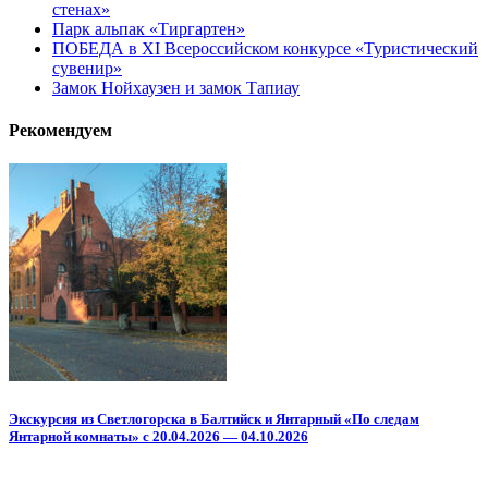
стенах»
Парк альпак «Тиргартен»
ПОБЕДА в XI Всероссийском конкурсе «Туристический
сувенир»
Замок Нойхаузен и замок Тапиау
Рекомендуем
Экскурсия из Светлогорска в
Балтийск и Янтарный
«По следам
Янтарной комнаты» с 20.04.2026 — 04.10.2026