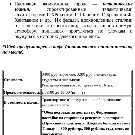
Настоящие жемчужины города —
исторические
здания
, спроектированные талантливыми
архитекторами Г. Хёпкеном, Г. Шароном, Г. Брашем и Ф.
Хайтманом и др. Их фасады, вдохновленные стилями
от эклектики до неоготики, создают неповторимую
атмосферу, приглашая прогуляться по улочкам и
окунуться в историю далёкого прошлого.
*Обед предусмотрен в кафе (оплачивается дополнительно,
на месте).
3400 руб. взрослые, 3200 руб. пенсионеры,
Стоимость
студенты и школьники
Рекомендуемый возраст детей — от 6 лет.
Продолжительность
с 08:00 до 19:00 (вт и чт)
Транспортное и экскурсионное обслуживание,
В стоимость входит
входные билеты.
*Обед под заказ за доп. плату. Фирменные
настойки по старинным рецептам в ресторане
«Пруссия» за доп. плату. Входные билеты в замок
Тапиау — 800 руб/взр., 600 руб/шк, студ, пенс. по
документам.