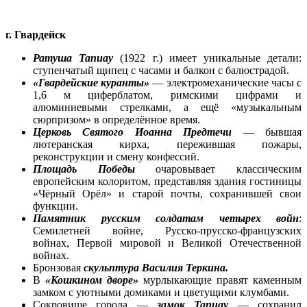
г. Гвардейск
Ратуша Тапиау
(1922 г.) имеет уникальные детали:
ступенчатый щипец с часами и балкон с балюстрадой.
«Гвардейские куранты»
— электромеханические часы с
1,6 м циферблатом, римскими цифрами и
алюминиевыми стрелками, а ещё «музыкальным
сюрпризом» в определённое время.
Церковь Святого Иоанна Предтечи
— бывшая
лютеранская кирха, пережившая пожары,
реконструкции и смену конфессий.
Площадь Победы
очаровывает классическим
европейским колоритом, представляя здания гостиницы
«Чёрный Орёл» и старой почты, сохранившей свои
функции.
Памятник русским солдатам четырех войн
:
Семилетней войне, Русско-прусско-французских
войнах, Первой мировой и Великой Отечественной
войнах.
Бронзовая
скульптура Василия Теркина.
В
«Кошкином дворе»
мурлыкающие правят каменным
замком с уютными домиками и цветущими клумбами.
Сокровище города —
замок Тапиау
— сохранил