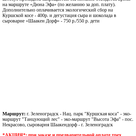
на маршруте «Дюна Эфа» (по желанию за доп. плату).
Дополнительно оплачивается экологический сбор на
Куршской косе - 400р. и дегустация сыра и шоколада в
сыроварне «Шаакен Дорф» - 750 р./550 р. дети
Маршрут:
г. Зеленоградск - Нац. парк "Куршская коса" - эко-
маршрут "Танцующий лес" - эко-маршрут "Высота Эфа" - пос.
Некрасово, сыроварня Шаакендорф - г. Зеленоградск
*АКЦИЯ*: при заказе и предварительной оплате трех