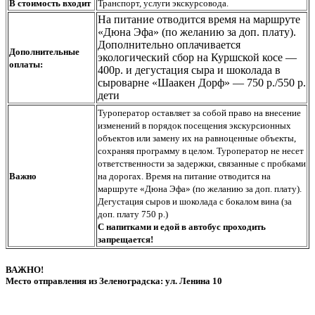
В стоимость входит
Транспорт, услуги экскурсовода.
На питание отводится время на маршруте
«Дюна Эфа» (по желанию за доп. плату).
Дополнительно оплачивается
Дополнительные
экологический сбор на Куршской косе —
оплаты:
400р. и дегустация сыра и шоколада в
сыроварне «Шаакен Дорф» — 750 р./550 р.
дети
Туроператор оставляет за собой право на внесение
изменений в порядок посещения экскурсионных
объектов или замену их на равноценные объекты,
сохраняя программу в целом. Туроператор не несет
ответственности за задержки, связанные с пробками
Важно
на дорогах. Время на питание отводится на
маршруте «Дюна Эфа» (по желанию за доп. плату).
Дегустация сыров и шоколада с бокалом вина (за
доп. плату 750 р.)
С напитками и едой в автобус проходить
запрещается!
ВАЖНО!
Место отправления из Зеленоградска: ул. Ленина 10