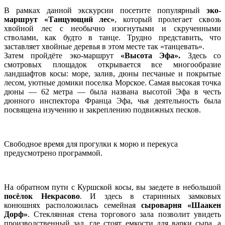
В рамках данной экскурсии посетите популярный
эко-
маршрут «Танцующий лес»
, который пролегает сквозь
хвойной лес с необычно изогнутыми и скрученными
стволами, как будто в танце. Трудно представить, что
заставляет хвойные деревья в этом месте так «танцевать».
Затем пройдёте эко-маршрут
«Высота Эфа».
Здесь со
смотровых площадок открывается все многообразие
ландшафтов косы: море, залив, дюны песчаные и покрытые
лесом, уютные домики поселка Морское. Самая высокая точка
дюны — 62 метра — была названа высотой Эфа в честь
дюнного инспектора Франца Эфа, чья деятельность была
посвящена изучению и закреплению подвижных песков.
Свободное время для прогулки к морю и перекуса
предусмотрено программой.
На обратном пути с Куршской косы, вы заедете в небольшой
посёлок Некрасово
. И здесь в старинных замковых
конюшнях расположилась семейная
сыроварня
«
Шаакен
Дорф
»
. Стеклянная стена торгового зала позволит увидеть
производственный зал, где стоят емкости для варки сыра, а