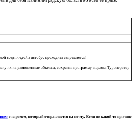
ыть для себя Калининградскую область во всей её красе.
ной воды и едой в автобус проходить запрещается!
мену их на равноценные объекты, сохраняя программу в целом. Туроператор
инет
с паролем, который отправляется на почту. Если по какой-то причине