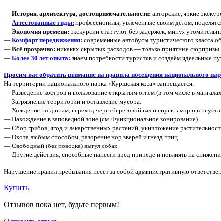
—
История, архитектура, достопримечательности:
авторские, яркие экскур
—
Аттестованные гиды:
профессионалы, увлечённые своим делом, поделятс
—
Экономия времени:
экскурсии стартуют без задержек, минуя утомительны
—
Комфорт передвижения:
современные автобусы туристического класса об
—
Всё прозрачно:
никаких скрытых расходов — только приятные сюрпризы.
—
Более 30 лет опыта:
знаем потребности туристов и создаём идеальные пу
Просим вас обратить внимание на правила посещения национального па
На территории национального парка «Куршская коса» запрещается:
— Разведение костров и пользование открытым огнем (в том числе в мангала
— Загрязнение территории и оставление мусора.
— Хождение по дюнам, переход через береговой вал и спуск к морю в неуст
— Нахождение в заповедной зоне (см. Функциональное зонирование).
— Сбор грибов, ягод и лекарственных растений, уничтожение растительност
— Охота любым способом, разорение нор зверей и гнезд птиц.
— Свободный (без поводка) выгул собак.
— Другие действия, способные нанести вред природе и повлиять на снижени
Нарушение правил пребывания несет за собой административную ответствен
Купить
Отзывов пока нет, будьте первым!