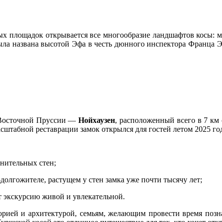
вых площадок открывается все многообразие ландшафтов косы: 
ла названа высотой Эфа в честь дюнного инспектора Франца Э
в Восточной Пруссии —
Нойхаузен
, расположенный всего в 7 км
сштабной реставрации замок открылся для гостей летом 2025 го
нительных стен;
-долгожителе, растущем у стен замка уже почти тысячу лет;
 экскурсию живой и увлекательной.
торией и архитектурой, семьям, желающим провести время позна