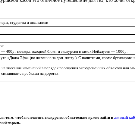
ршской косой это отличное путешествие для тех, кто хочет откр
онеры, студенты и школьники
жи:
 — 400р., поездка, входной билет и экскурсия в замок Нойхаузен — 1000р.
уте «Дюна Эфа» (по желанию за доп. плату ). С напитками, кроме бутилирован
о на внесение изменений в порядок посещения экскурсионных объектов или за
, связанные с пробками на дорогах.
ля того, чтобы оплатить экскурсию, обязательно нужно зайти в
личный каб
вый пароль.