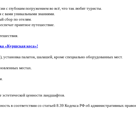
сии с глубоким погружением во всё, что так любят туристы.
я с вами уникальными знаниями.
й сбор по отелям.
еспечат приятное путешествие.
тешествия.
рка «Куршская коса»!
х), установка палаток, шалашей, кроме специально оборудованных мест.
ановленных местах.
и.
е эстетической ценности ландшафтов.
ность в соответствии со статьей 8.39 Кодекса РФ об административных прав