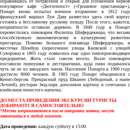
оправившись от потрясения и открыв для успокоения нервов
популярное кафе «Дютхенпост» («Грошевое пристанище»),
Понарт вновь испытал военное вторжение: в 1812 году
французский маршал Луи Даву разместил здесь свой корпус
готовясь к бесславному русскому походу. После этого, кажется,
неприятности оставили деревню. В 1849 году в Понарт
переместилась пивоварня Филиппа Шифердеккера, что весьма
способствовало экономическому и культурному развитию
пригорода. Помимо большого пивзавода Шифердеккера, в
местечке Шонбуш (пересечение улицы Киевской с улицей
Суворова) в 1865 году появилось еще одно пивопроизводящее
предприятие. Жить стало совсем весело. Возле пивоварен
поставили пивнушки и ресторанчики, куда пиво подавалось
чуть ли не из заводских чанов. Население Понарта к 1900 году
достигло 8000 человек. В 1905 году Понарт объединился с
Кенигсбергом. Прекрасный пруд Шванен (Лебединый, а ныне
Летний), ресторан Зюд-парк дополняли картину в сочетании с
изобилием пенистого напитка.
ДО МЕСТА ПРОВЕДЕНИЯ ЭКСКУРСИИ ТУРИСТЫ
ДОБИРАЮТСЯ САМОСТОЯТЕЛЬНО
*Места запрашиваются после отправки заявки, могут
закончиться в любой момент.
Дата проведения:
каждую субботу в 15:00.