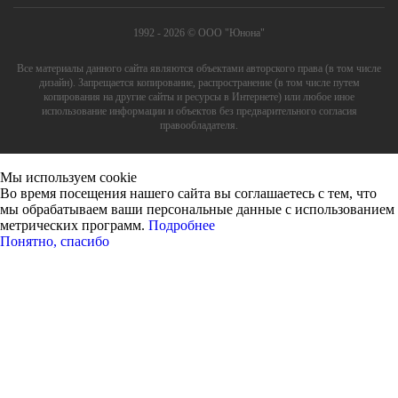
1992 - 2026 © ООО "Юнона"
Все материалы данного сайта являются объектами авторского права (в том числе
дизайн). Запрещается копирование, распространение (в том числе путем
копирования на другие сайты и ресурсы в Интернете) или любое иное
использование информации и объектов без предварительного согласия
правообладателя.
Мы используем cookie
Во время посещения нашего сайта вы соглашаетесь с тем, что
мы обрабатываем ваши персональные данные с использованием
метрических программ.
Подробнее
Понятно, спасибо