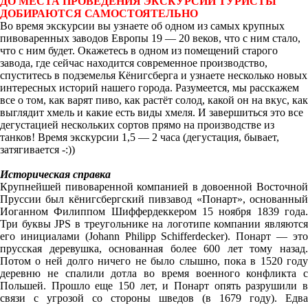
ДО МЕСТА ПРОВЕДЕНИЯ ЭКСКУРСИИ ТУРИСТЫ
ДОБИРАЮТСЯ САМОСТОЯТЕЛЬНО
Во время экскурсии вы узнаете об одном из самых крупных
пивоваренных заводов Европы 19 — 20 веков, что с ним стало,
что с ним будет. Окажетесь в одном из помещений старого
завода, где сейчас находится современное производство,
спуститесь в подземелья Кёнигсберга и узнаете несколько новых
интересных историй нашего города. Разумеется, мы расскажем
все о том, как варят пиво, как растёт солод, какой он на вкус, как
выглядит хмель и какие есть виды хмеля. И завершиться это все
дегустацией нескольких сортов прямо на производстве из
танков! Время экскурсии 1,5 — 2 часа (дегустация, бывает,
затягивается -:))
Историческая справка
Крупнейшей пивоваренной компанией в довоенной Восточной
Пруссии был кёнигсбергский пивзавод «Понарт», основанный
Иоганном Филиппом Шиффердеккером 15 ноября 1839 года.
Три буквы JPS в треугольнике на логотипе компании являются
его инициалами (Johann Philipp Schifferdecker). Понарт — это
прусская деревушка, основанная более 600 лет тому назад.
Потом о ней долго ничего не было слышно, пока в 1520 году
деревню не спалили дотла во время военного конфликта с
Польшей. Прошло еще 150 лет, и Понарт опять разрушили в
связи с угрозой со стороны шведов (в 1679 году). Едва