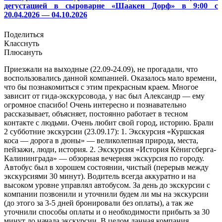
дегустацией в
сыроварне «Шаакен Дорф»
в 9:00 с
20.04.2026 — 04.10.2026
Поделиться
Класснуть
Плюсануть
Приезжали на выходные (22.09-24.09), не прогадали, что
воспользовались данной компанией. Оказалось мало времени,
что бы познакомиться с этим прекрасным краем. Многое
зависит от гида-экскурсовода, у нас был Александр — ему
огромное спасибо! Очень интересно и познавательно
рассказывает, объясняет, постоянно работает в тесном
контакте с людьми. Очень любит свой город, историю. Брали
2 субботние экскурсии (23.09.17): 1. Экскурсия «Куршская
коса — дорога в дюны» — великолепная природа, места,
пейзажи, люди, история. 2. Экскурсия «История Кёнигсберга-
Калининграда» — обзорная вечерняя экскурсия по городу.
Автобус был в хорошем состоянии, чистый (перерыв между
экскурсиями 30 минут). Водитель всегда аккуратно и на
высоком уровне управлял автобусом. За день до экскурсии с
компании позвонили и уточнили будем ли мы на экскурсии
(до этого за 3-5 дней бронировали без оплаты), а так же
уточнили способы оплаты и о необходимости прибыть за 30
минут до начала экскурсии. В целом данная компания